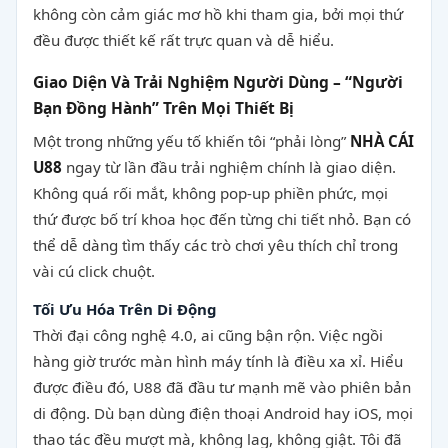
không còn cảm giác mơ hồ khi tham gia, bởi mọi thứ
đều được thiết kế rất trực quan và dễ hiểu.
Giao Diện Và Trải Nghiệm Người Dùng – “Người
Bạn Đồng Hành” Trên Mọi Thiết Bị
Một trong những yếu tố khiến tôi “phải lòng”
NHÀ CÁI
U88
ngay từ lần đầu trải nghiệm chính là giao diện.
Không quá rối mắt, không pop-up phiền phức, mọi
thứ được bố trí khoa học đến từng chi tiết nhỏ. Bạn có
thể dễ dàng tìm thấy các trò chơi yêu thích chỉ trong
vài cú click chuột.
Tối Ưu Hóa Trên Di Động
Thời đại công nghệ 4.0, ai cũng bận rộn. Việc ngồi
hàng giờ trước màn hình máy tính là điều xa xỉ. Hiểu
được điều đó, U88 đã đầu tư mạnh mẽ vào phiên bản
di động. Dù bạn dùng điện thoại Android hay iOS, mọi
thao tác đều mượt mà, không lag, không giật. Tôi đã