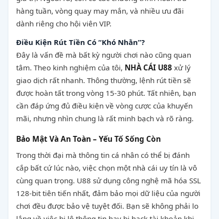
hàng tuần, vòng quay may mắn, và nhiều ưu đãi
dành riêng cho hội viên VIP.
Điều Kiện Rút Tiền Có “Khó Nhằn”?
Đây là vấn đề mà bất kỳ người chơi nào cũng quan
tâm. Theo kinh nghiệm của tôi,
NHÀ CÁI U88
xử lý
giao dịch rất nhanh. Thông thường, lệnh rút tiền sẽ
được hoàn tất trong vòng 15-30 phút. Tất nhiên, bạn
cần đáp ứng đủ điều kiện về vòng cược của khuyến
mãi, nhưng nhìn chung là rất minh bạch và rõ ràng.
Bảo Mật Và An Toàn – Yếu Tố Sống Còn
Trong thời đại mà thông tin cá nhân có thể bị đánh
cắp bất cứ lúc nào, việc chọn một nhà cái uy tín là vô
cùng quan trọng. U88 sử dụng công nghệ mã hóa SSL
128-bit tiên tiến nhất, đảm bảo mọi dữ liệu của người
chơi đều được bảo vệ tuyệt đối. Bạn sẽ không phải lo
lắng về việc bị lộ thông tin hay bị hack tài khoản khi