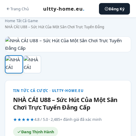
ultty-home.eu
.
Trang Chủ
Đăng Ký
Home
›
Tất Cả Game
›
NHÀ CÁI U88 – Sức Hút Của Một Sân Chơi Trực Tuyến Đẳng
TIN TỨC CÁ CƯỢC · ULTTY-HOME.EU
NHÀ CÁI U88 – Sức Hút Của Một Sân
Chơi Trực Tuyến Đẳng Cấp
★★★★★
4.8 / 5.0 · 2,485+ đánh giá đã xác minh
Đang Thịnh Hành