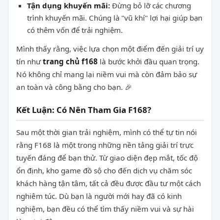
Tận dụng khuyến mãi:
Đừng bỏ lỡ các chương
trình khuyến mãi. Chúng là "vũ khí" lợi hại giúp bạn
có thêm vốn để trải nghiệm.
Mình thấy rằng, việc lựa chọn một điểm đến giải trí uy
tín như
trang chủ f168
là bước khởi đầu quan trọng.
Nó không chỉ mang lại niềm vui mà còn đảm bảo sự
an toàn và công bằng cho bạn. 🎉
Kết Luận: Có Nên Tham Gia F168?
Sau một thời gian trải nghiệm, mình có thể tự tin nói
rằng F168 là một trong những nền tảng giải trí trực
tuyến đáng để bạn thử. Từ giao diện đẹp mắt, tốc độ
ổn định, kho game đồ sộ cho đến dịch vụ chăm sóc
khách hàng tận tâm, tất cả đều được đầu tư một cách
nghiêm túc. Dù bạn là người mới hay đã có kinh
nghiệm, bạn đều có thể tìm thấy niềm vui và sự hài