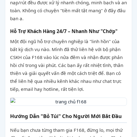
nạp/rút đều được xử lý nhanh chóng, minh bạch và an
toàn. Không có chuyện "tiền mất tật mang" ở đây đâu
bạn ạ.
Hỗ Trợ Khách Hàng 24/7 – Nhanh Như "Chớp"
Một đội ngũ hỗ trợ chuyên nghiệp là "linh hồn" của
bất kỳ dịch vụ nào. Mình đã thử liên hệ với bộ phận
CSKH của F168 vào lúc nửa đêm và nhận được phản
hồi chỉ trong vài phút. Các bạn ấy rất nhiệt tình, thân
thiện và giải quyết vấn đề một cách triệt để. Bạn có
thể liên hệ qua nhiều kênh khác nhau như chat trực
tiếp, email hay hotline, rất tiện lợi.
Hướng Dẫn "Bỏ Túi" Cho Người Mới Bắt Đầu
Nếu bạn chưa từng tham gia F168, đừng lo, mọi thứ