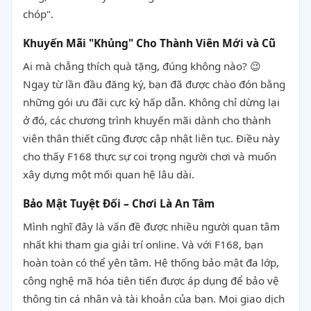
chóp".
Khuyến Mãi "Khủng" Cho Thành Viên Mới và Cũ
Ai mà chẳng thích quà tặng, đúng không nào? 😉
Ngay từ lần đầu đăng ký, bạn đã được chào đón bằng
những gói ưu đãi cực kỳ hấp dẫn. Không chỉ dừng lại
ở đó, các chương trình khuyến mãi dành cho thành
viên thân thiết cũng được cập nhật liên tục. Điều này
cho thấy F168 thực sự coi trọng người chơi và muốn
xây dựng một mối quan hệ lâu dài.
Bảo Mật Tuyệt Đối – Chơi Là An Tâm
Mình nghĩ đây là vấn đề được nhiều người quan tâm
nhất khi tham gia giải trí online. Và với F168, bạn
hoàn toàn có thể yên tâm. Hệ thống bảo mật đa lớp,
công nghệ mã hóa tiên tiến được áp dụng để bảo vệ
thông tin cá nhân và tài khoản của bạn. Mọi giao dịch