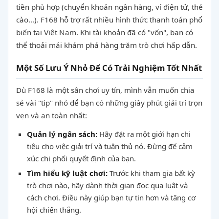
tiền phù hợp (chuyển khoản ngân hàng, ví điện tử, thẻ
cào...). F168 hỗ trợ rất nhiều hình thức thanh toán phổ
biến tại Việt Nam. Khi tài khoản đã có "vốn", bạn có
thể thoải mái khám phá hàng trăm trò chơi hấp dẫn.
Một Số Lưu Ý Nhỏ Để Có Trải Nghiệm Tốt Nhất
Dù F168 là một sân chơi uy tín, mình vẫn muốn chia
sẻ vài "tip" nhỏ để bạn có những giây phút giải trí trọn
vẹn và an toàn nhất:
Quản lý ngân sách:
Hãy đặt ra một giới hạn chi
tiêu cho việc giải trí và tuân thủ nó. Đừng để cảm
xúc chi phối quyết định của bạn.
Tìm hiểu kỹ luật chơi:
Trước khi tham gia bất kỳ
trò chơi nào, hãy dành thời gian đọc qua luật và
cách chơi. Điều này giúp bạn tự tin hơn và tăng cơ
hội chiến thắng.