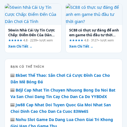
56win Nhà Cái Uy Tín Cược
SC88 có thực sự đáng để anh
Chấp: Điểm Đến Của Dân
em game thủ đầu tư thời
Chơi Cá Tính
gian?
★★★★★
4.8 · 2239+ lượt xem
★★★★★
4.8 · 3127+ lượt xem
Xem Chi Tiết →
Xem Chi Tiết →
BẠN CÓ THỂ THÍCH
🎰
8kbet Thể Thao: Sân Chơi Cá Cược Đỉnh Cao Cho
Dân Mê Bóng Đá
🎰
Bdjl Cap Nhat Tin Chuyen Nhuong Bong Da Noi Bat
Va San Choi Dang Tin Cay Cho Dan Ca Do YYBDdX
🎰
Jw88 Cap Nhat Doi Tuyen Quoc Gia Moi Nhat San
Choi Dinh Cao Cho Dan Ca Cuoc 83We6S
🎰
Nohu Slot Game Da Dang Lua Chon Giai Tri Khong
Gioi Han Cho Game Thu