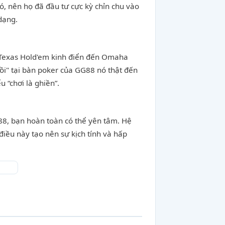
đó, nên họ đã đầu tư cực kỳ chỉn chu vào
dạng.
 Texas Hold'em kinh điển đến Omaha
ồi" tại bàn poker của GG88 nó thật đến
 “chơi là ghiền”.
G88, bạn hoàn toàn có thể yên tâm. Hệ
iều này tạo nên sự kịch tính và hấp