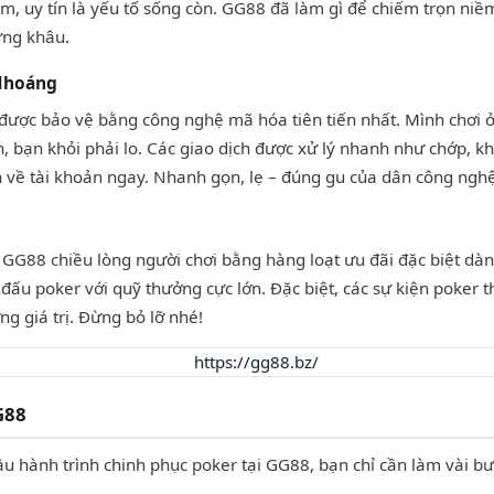
, uy tín là yếu tố sống còn. GG88 đã làm gì để chiếm trọn niềm
ừng khâu.
 Nhoáng
 được bảo vệ bằng công nghệ mã hóa tiên tiến nhất. Mình chơi ở
iền, bạn khỏi phải lo. Các giao dịch được xử lý nhanh như chớp, k
tiền về tài khoản ngay. Nhanh gọn, lẹ – đúng gu của dân công ngh
GG88 chiều lòng người chơi bằng hàng loạt ưu đãi đặc biệt dàn
 đấu poker với quỹ thưởng cực lớn. Đặc biệt, các sự kiện poker 
g giá trị. Đừng bỏ lỡ nhé!
G88
u hành trình chinh phục poker tại GG88, bạn chỉ cần làm vài bư