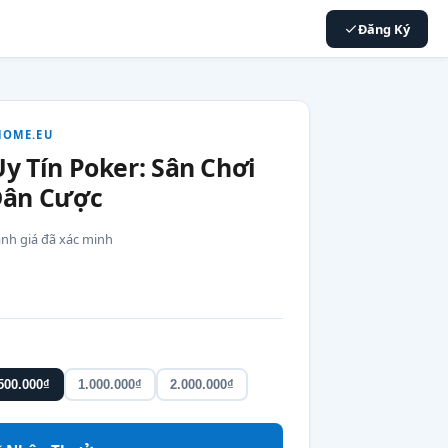
Đăng Ký
-HOME.EU
y Tín Poker: Sân Chơi
Dân Cược
đánh giá đã xác minh
500.000₫
1.000.000₫
2.000.000₫