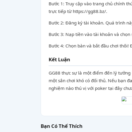
Bước 1: Truy cập vào trang chủ chính th
trực tiếp từ https://gg88.bz/.
Bước 2: Đăng ký tài khoản. Quá trình nà
Bước 3: Nạp tiền vào tài khoản và chọn
Bước 4: Chọn bàn và bắt đầu chơi thôi!
Kết Luận
GG88 thực sự là một điểm đến lý tưởng 
một sân chơi khó có đối thủ. Nếu bạn đa
nghiệm nào thú vị với poker tại đây chư
Bạn Có Thể Thích