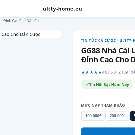
ultty-home.eu
.
ơi Đỉnh Cao Cho Dân Cư
TIN TỨC CÁ CƯỢC · ULTTY
GG88 Nhà Cái U
Đỉnh Cao Cho 
★★★★★
4.8 / 5.0 · 2,189+ 
Tin Nổi Bật Hôm Nay
MỨC NẠP THAM KHẢO
100.000₫
200.000₫