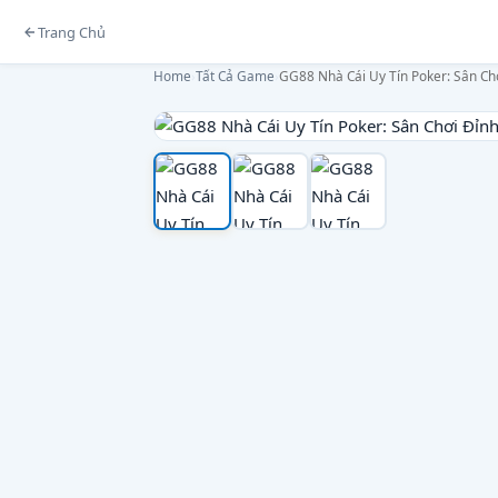
Trang Chủ
Home
›
Tất Cả Game
›
GG88 Nhà Cái Uy Tín Poker: Sân Ch