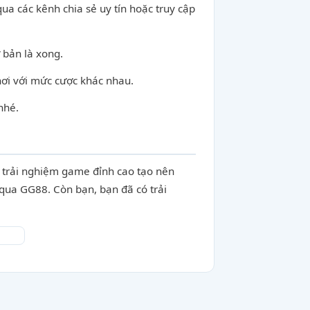
ua các kênh chia sẻ uy tín hoặc truy cập
 bản là xong.
hơi với mức cược khác nhau.
nhé.
à trải nghiệm game đỉnh cao tạo nên
 qua GG88. Còn bạn, bạn đã có trải