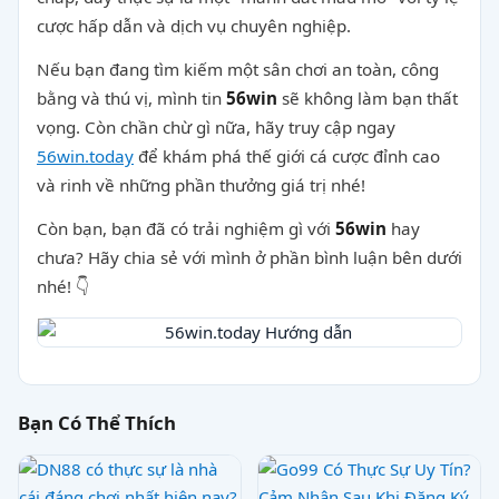
cược hấp dẫn và dịch vụ chuyên nghiệp.
Nếu bạn đang tìm kiếm một sân chơi an toàn, công
bằng và thú vị, mình tin
56win
sẽ không làm bạn thất
vọng. Còn chần chừ gì nữa, hãy truy cập ngay
56win.today
để khám phá thế giới cá cược đỉnh cao
và rinh về những phần thưởng giá trị nhé!
Còn bạn, bạn đã có trải nghiệm gì với
56win
hay
chưa? Hãy chia sẻ với mình ở phần bình luận bên dưới
nhé! 👇
Bạn Có Thể Thích