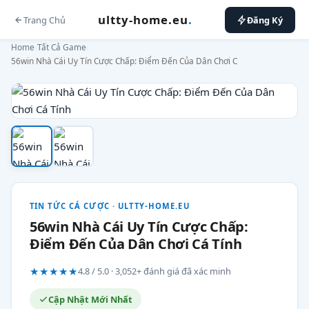
ultty-home.eu
.
Trang Chủ
Đăng Ký
Home
›
Tất Cả Game
›
56win Nhà Cái Uy Tín Cược Chấp: Điểm Đến Của Dân Chơi C
TIN TỨC CÁ CƯỢC · ULTTY-HOME.EU
56win Nhà Cái Uy Tín Cược Chấp:
Điểm Đến Của Dân Chơi Cá Tính
★★★★★
4.8 / 5.0 · 3,052+ đánh giá đã xác minh
Cập Nhật Mới Nhất