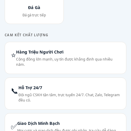
Đá Gà
Đá gà trực tiếp
CAM KẾT CHẤT LƯỢNG
Hàng Triệu Người Chơi
⭐
Cộng đồng lớn mạnh, uy tín được khẳng định qua nhiều
năm.
Hỗ Trợ 24/7
📞
Đội ngũ CSKH tận tâm, trực tuyến 24/7. Chat, Zalo, Telegram
đều có.
Giao Dịch Minh Bạch
✅
Mọi cược và giao dịch đều được ghi nhận, tra cứu dễ dàng.