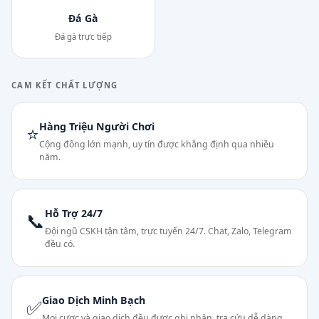
Đá Gà
Đá gà trực tiếp
CAM KẾT CHẤT LƯỢNG
Hàng Triệu Người Chơi
⭐
Cộng đồng lớn mạnh, uy tín được khẳng định qua nhiều
năm.
Hỗ Trợ 24/7
📞
Đội ngũ CSKH tận tâm, trực tuyến 24/7. Chat, Zalo, Telegram
đều có.
Giao Dịch Minh Bạch
✅
Mọi cược và giao dịch đều được ghi nhận, tra cứu dễ dàng.