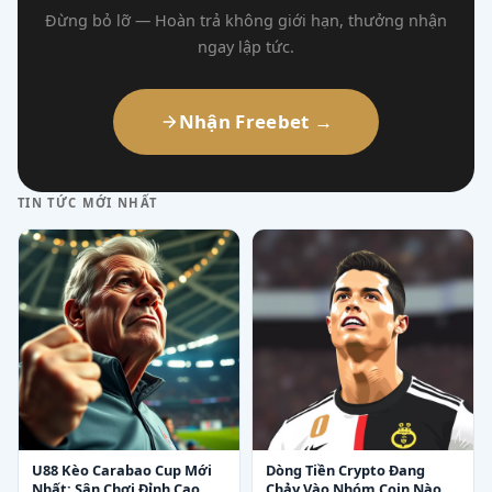
Đừng bỏ lỡ — Hoàn trả không giới hạn, thưởng nhận
ngay lập tức.
Nhận Freebet →
TIN TỨC MỚI NHẤT
U88 Kèo Carabao Cup Mới
Dòng Tiền Crypto Đang
Nhất: Sân Chơi Đỉnh Cao
Chảy Vào Nhóm Coin Nào