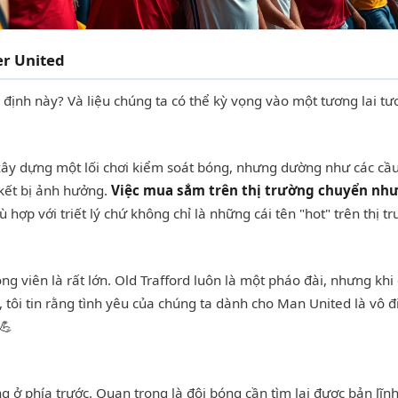
r United
định này? Và liệu chúng ta có thể kỳ vọng vào một tương lai tư
xây dựng một lối chơi kiểm soát bóng, nhưng dường như các cầu
 kết bị ảnh hưởng.
Việc mua sắm trên thị trường chuyển nh
ợp với triết lý chứ không chỉ là những cái tên "hot" trên thị tr
g viên là rất lớn. Old Trafford luôn là một pháo đài, nhưng khi
, tôi tin rằng tình yêu của chúng ta dành cho Man United là vô 
💪
g ở phía trước. Quan trọng là đội bóng cần tìm lại được bản lĩn