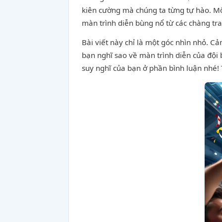
kiên cường mà chúng ta từng tự hào. Một
màn trình diễn bùng nổ từ các chàng tra
Bài viết này chỉ là một góc nhìn nhỏ. 
bạn nghĩ sao về màn trình diễn của đội 
suy nghĩ của bạn ở phần bình luận nhé!