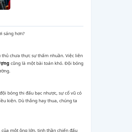
ơi sáng hơn?
 thủ chưa thực sự thấm nhuần. Việc liên
ượng
cũng là một bài toán khó. Đội bóng
ường.
 đội bóng thi đấu bạc nhược, sự cổ vũ có
điều kiện. Dù thắng hay thua, chúng ta
h của một ông lớn, tinh thần chiến đấu