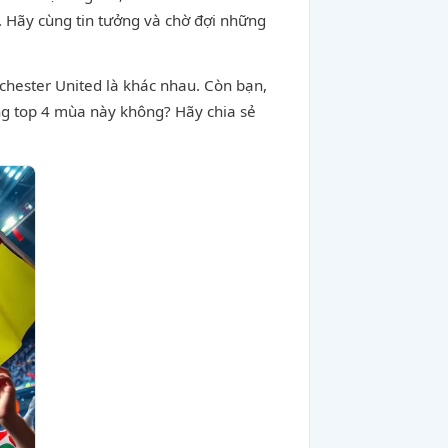
n. Hãy cùng tin tưởng và chờ đợi những
chester United là khác nhau. Còn bạn,
ong top 4 mùa này không? Hãy chia sẻ