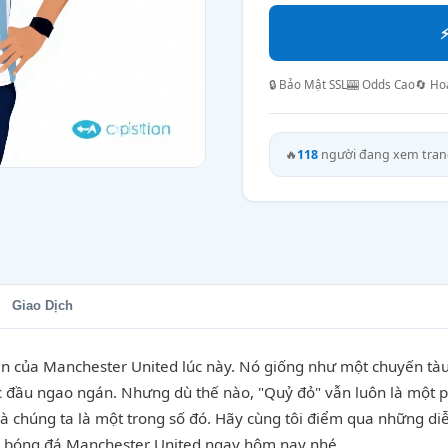
🔒 Bảo Mật SSL
🎰 Odds Cao
🔄 Ho
🔥
118
người đang xem tran
Giao Dịch
fan của Manchester United lúc này. Nó giống như một chuyến tà
ắc đầu ngao ngán. Nhưng dù thế nào, "Quỷ đỏ" vẫn luôn là một p
à chúng ta là một trong số đó. Hãy cùng tôi điểm qua những diễn
ộ bóng đá Manchester United ngay hôm nay nhé.