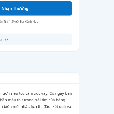
⚡ Nhận Thưởng
àn Trả 1.5%
💳 Đa Kênh Nạp
g này
u lượn siêu tốc cảm xúc vậy. Có ngày bạn
hần máu thịt trong trái tim của hàng
 biến mới nhất, lịch thi đấu, kết quả và