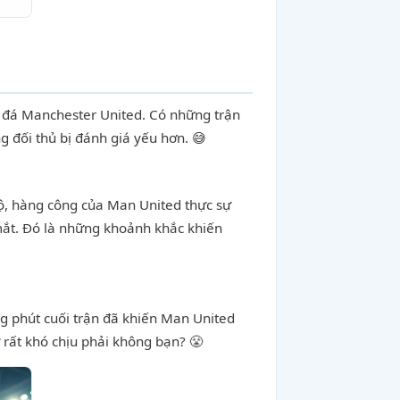
ng đá Manchester United. Có những trận
 đối thủ bị đánh giá yếu hơn. 😅
, hàng công của Man United thực sự
ắt. Đó là những khoảnh khắc khiến
g phút cuối trận đã khiến Man United
 rất khó chịu phải không bạn? 😤