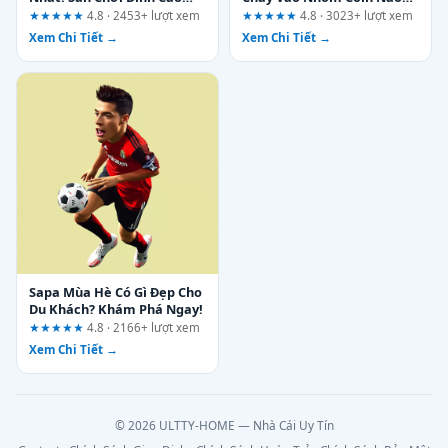
Cho Dân Cược
Giữa Mùa Biến Động?
★★★★★
4.8 · 2453+ lượt xem
★★★★★
4.8 · 3023+ lượt xem
Xem Chi Tiết →
Xem Chi Tiết →
Sapa Mùa Hè Có Gì Đẹp Cho
Du Khách? Khám Phá Ngay!
★★★★★
4.8 · 2166+ lượt xem
Xem Chi Tiết →
© 2026 ULTTY-HOME — Nhà Cái Uy Tín