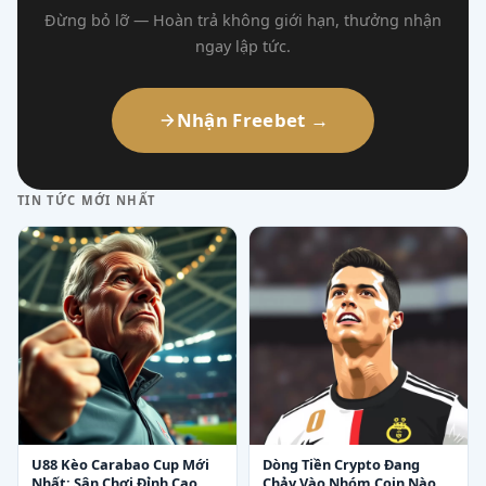
Đừng bỏ lỡ — Hoàn trả không giới hạn, thưởng nhận
ngay lập tức.
Nhận Freebet →
TIN TỨC MỚI NHẤT
U88 Kèo Carabao Cup Mới
Dòng Tiền Crypto Đang
Nhất: Sân Chơi Đỉnh Cao
Chảy Vào Nhóm Coin Nào