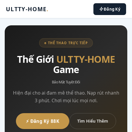
ULTTY-HOME
.
Đăng Ký
♣ THỂ THAO TRỰC TIẾP
Thế Giới
ULTTY-HOME
Game
Bảo Mật Tuyệt Đối
Hiện đại cho ai đam mê thể thao. Nạp rút nhanh
3 phút. Chơi mọi lúc mọi nơi.
⚡ Đăng Ký 88K
Tìm Hiểu Thêm