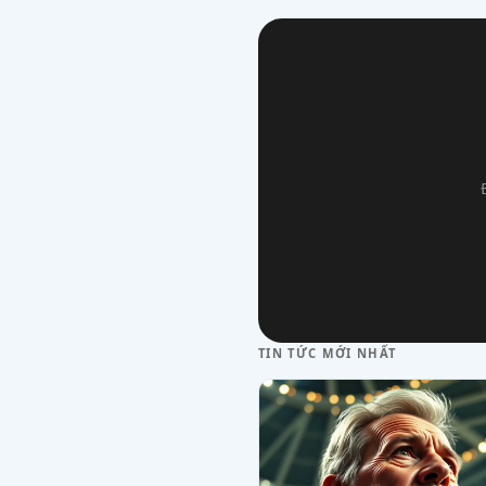
TIN TỨC MỚI NHẤT