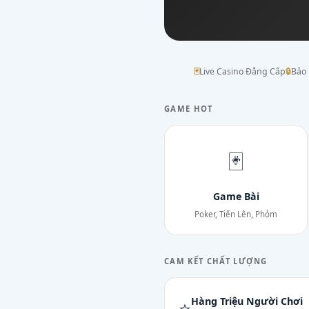
🃏
Live Casino Đẳng Cấp
🔒
Bảo 
GAME HOT
🃏
Game Bài
Poker, Tiến Lên, Phỏm
CAM KẾT CHẤT LƯỢNG
Hàng Triệu Người Chơi
⭐