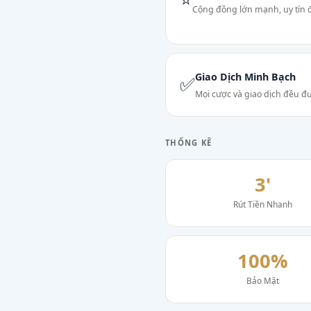
Cộng đồng lớn mạnh, uy tín
Giao Dịch Minh Bạch
✅
Mọi cược và giao dịch đều đ
THỐNG KÊ
3'
Rút Tiền Nhanh
100%
Bảo Mật