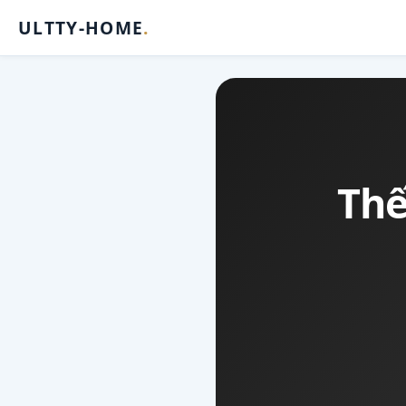
ULTTY-HOME
.
Thế