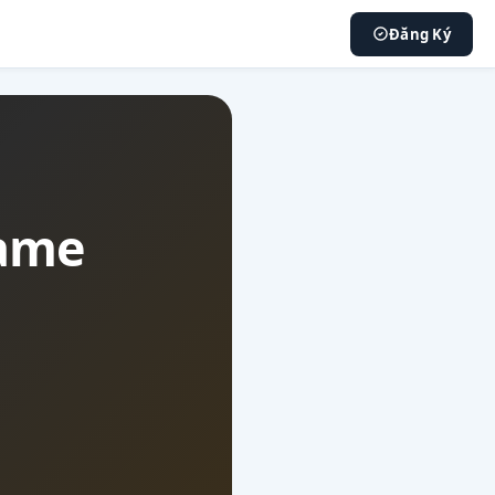
Đăng Ký
ame