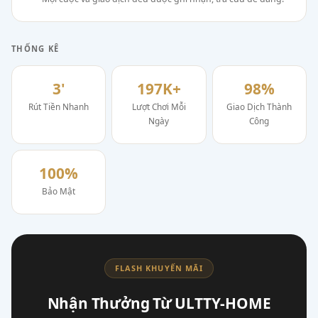
THỐNG KÊ
3'
197K+
98%
Rút Tiền Nhanh
Lượt Chơi Mỗi
Giao Dịch Thành
Ngày
Công
100%
Bảo Mật
FLASH KHUYẾN MÃI
Nhận Thưởng Từ ULTTY-HOME