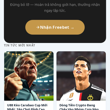
Đừng bỏ lỡ — Hoàn trả không giới hạn, thưởng nhận
ngay lập tức.
Nhận Freebet →
TIN TỨC MỚI NHẤT
U88 Kèo Carabao Cup Mới
Dòng Tiền Crypto Đang
Nhất: Sân Chơi Đỉnh Cao
Chảy Vào Nhóm Coin Nào